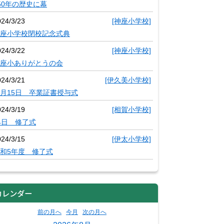
50年の歴史に幕
024/3/23
[神座小学校]
座小学校閉校記念式典
024/3/22
[神座小学校]
座小ありがとうの会
024/3/21
[伊久美小学校]
月15日 卒業証書授与式
024/3/19
[相賀小学校]
4日 修了式
024/3/15
[伊太小学校]
和5年度 修了式
カレンダー
前の月へ
今月
次の月へ