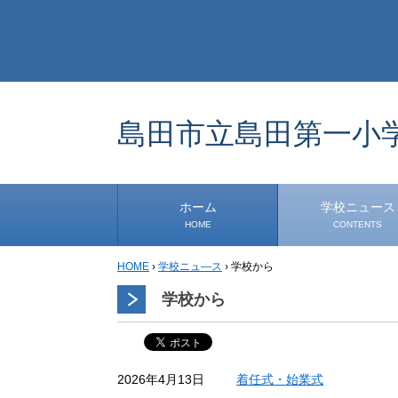
島田市立島田第一小
ホーム
学校ニュース
HOME
CONTENTS
HOME
›
学校ニュ―ス
›
学校から
学校から
安心・安全
1年生
2年生
3年生
4年生
5年生
6年生
事務・保健室から
児童会・部活から
研修
小中連携事業
その他
学校から
着任式・始業式
2026年4月13日