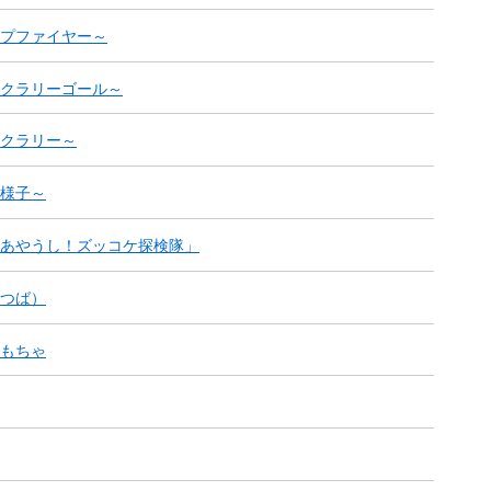
プファイヤー～
クラリーゴール～
クラリー～
様子～
あやうし！ズッコケ探検隊」
つば）
もちゃ