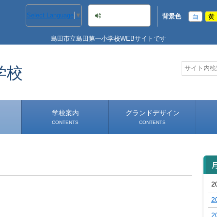
音声読み上げ
Select Language
▼
背景色
白
黄
島田市立島田第一小学校WEBサイトです
学校
学校案内
グランドデザイン
CONTENTS
CONTENTS
学校長あいさつ
学校へのアクセス
2
2
2