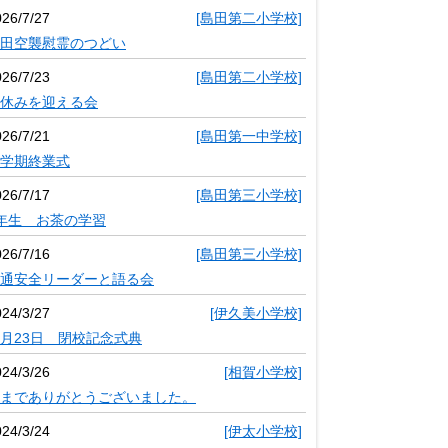
026/7/27
[島田第二小学校]
田空襲慰霊のつどい
026/7/23
[島田第二小学校]
休みを迎える会
026/7/21
[島田第一中学校]
学期終業式
026/7/17
[島田第三小学校]
年生 お茶の学習
026/7/16
[島田第三小学校]
通安全リーダーと語る会
024/3/27
[伊久美小学校]
月23日 閉校記念式典
024/3/26
[相賀小学校]
までありがとうございました。
024/3/24
[伊太小学校]