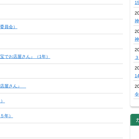
1
2
神
委員会）
2
神
2
宝でお店屋さん』（1年）
３
2
1
お店屋さん』
2
令
組）
５年）