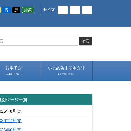
青
黒
緑茶
サイズ
小
中
大
行事予定
いじめ防止基本方針
CONTENTS
CONTENTS
月別ページ一覧
026年8月(0)
026年7月(9)
026年6月(8)