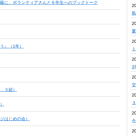
級に、ボランティアさんと６年生へのブックトーク
2
島
2
夏
2
う』（1年）
１
2
3
2
交
．３組）
2
３
）
2
ジはじめの会）
今
2