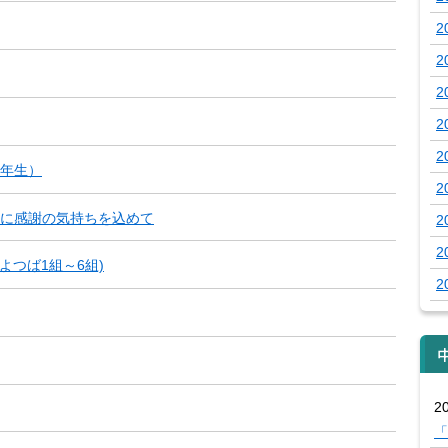
2
2
2
2
2
年生）
2
に感謝の気持ちを込めて
2
2
よつば1組～6組)
2
20
「