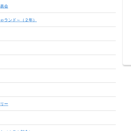
表会
ゃランド～（２年）
リー