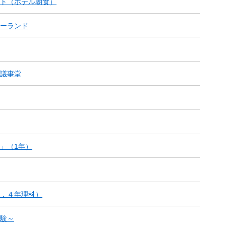
ト（ホテル朝食）
ーランド
議事堂
」（1年）
．４年理科）
験～