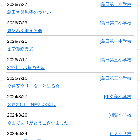
2026/7/27
[島田第二小学校]
島田空襲慰霊のつどい
2026/7/23
[島田第二小学校]
夏休みを迎える会
2026/7/21
[島田第一中学校]
１学期終業式
2026/7/17
[島田第三小学校]
3年生 お茶の学習
2026/7/16
[島田第三小学校]
交通安全リーダーと語る会
2024/3/27
[伊久美小学校]
３月23日 閉校記念式典
2024/3/26
[相賀小学校]
今までありがとうございました。
2024/3/24
[伊太小学校]