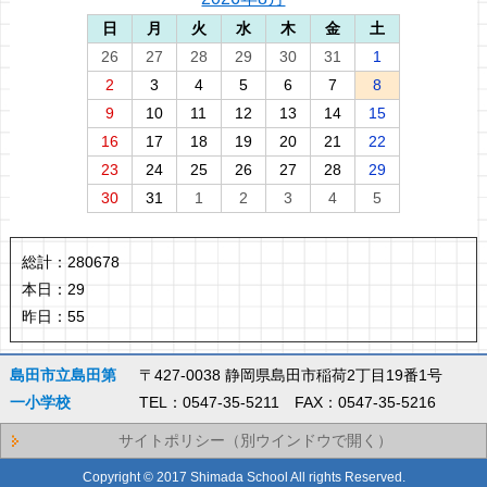
日
月
火
水
木
金
土
26
27
28
29
30
31
1
2
3
4
5
6
7
8
9
10
11
12
13
14
15
16
17
18
19
20
21
22
23
24
25
26
27
28
29
30
31
1
2
3
4
5
総計：
280678
本日：
29
昨日：
55
島田市立島田第
〒427-0038 静岡県島田市稲荷2丁目19番1号
一小学校
TEL：0547-35-5211 FAX：0547-35-5216
サイトポリシー（別ウインドウで開く）
Copyright © 2017 Shimada School All rights Reserved.