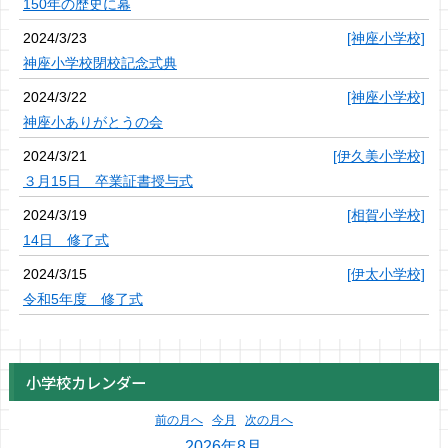
150年の歴史に幕
2024/3/23
[神座小学校]
神座小学校閉校記念式典
2024/3/22
[神座小学校]
神座小ありがとうの会
2024/3/21
[伊久美小学校]
３月15日 卒業証書授与式
2024/3/19
[相賀小学校]
14日 修了式
2024/3/15
[伊太小学校]
令和5年度 修了式
小学校カレンダー
前の月へ
今月
次の月へ
2026年8月